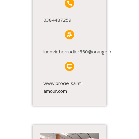
0384487259
ludovic.berrodier550@orange.fr
www.procie-saint-
amour.com